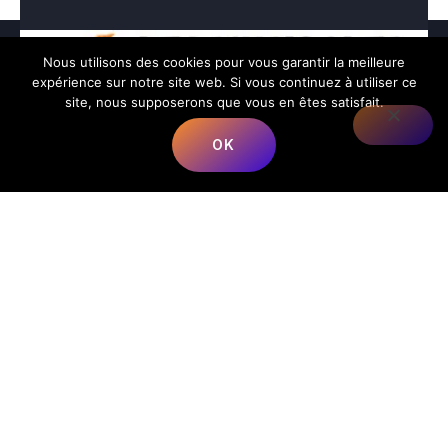
Nous utilisons des cookies pour vous garantir la meilleure
expérience sur notre site web. Si vous continuez à utiliser ce
site, nous supposerons que vous en êtes satisfait.
OK
Nous répondons à toutes vos préoccupations sur la
musique.
📍
Adresse
:
68 Rue du Bergeron, 40350 Mimbaste, France
📞
Téléphone
:
+33 5 58 98 05 86
✉️
E-mail
:
contact@lesmusicalesfrancorusses.fr
|
webmaster@lesmusicalesfrancorusses.fr
🕒
Horaires d’ouverture
:
Lundi au Vendredi :
9h00 – 19h30
Menu