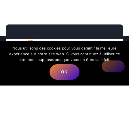
Nous utilisons des cookies pour vous garantir la meilleure
expérience sur notre site web. Si vous continuez à utiliser ce
site, nous supposerons que vous en êtes satisfait.
OK
Nous répondons à toutes vos préoccupations sur la musique.
📍
Adresse
:
68 Rue du Bergeron, 40350 Mimbaste, France
📞
Téléphone
:
+33 5 58 98 05 86
✉️
E-mail
:
contact@lesmusicalesfrancorusses.fr
|
webmaster@lesmusicalesfrancorusses.fr
🕒
Horaires d’ouverture
:
Lundi au Vendredi :
9h00 – 19h30