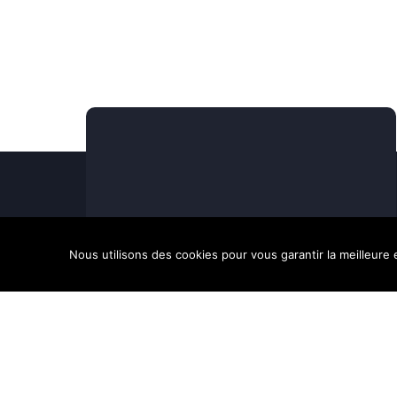
Nous utilisons des cookies pour vous garantir la meilleure 
Nous répondons à toutes vos préoccupations sur
la musique.
📍
Adresse
:
68 Rue du Bergeron, 40350