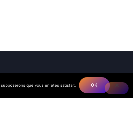
Newsletter
OK
us supposerons que vous en êtes satisfait.
S'INSCRIRE
Abonnez-vous dès maintenant à notre
newsletter pour être tenu au courant de nos
offres et de nos actualités.