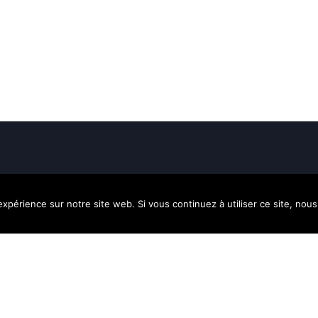
Menu
Catégories
expérience sur notre site web. Si vous continuez à utiliser ce site, no
Qui sommes-nous ?
Instruments
Direction artistique
Home Studio
Partenaires
Concerts