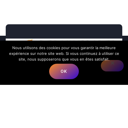
Nous utilisons des cookies pour vous garantir la meilleure
expérience sur notre site web. Si vous continuez à utiliser ce
site, nous supposerons que vous en êtes satisfait.
OK
Nous répondons à toutes vos préoccupations sur la
musique.
📍
Adresse
:
68 Rue du Bergeron, 40350 Mimbaste, France
📞
Téléphone
:
+33 5 58 98 05 86
✉️
E-mail
:
contact@lesmusicalesfrancorusses.fr
|
webmaster@lesmusicalesfrancorusses.fr
🕒
Horaires d’ouverture
:
Lundi au Vendredi :
9h00 – 19h30