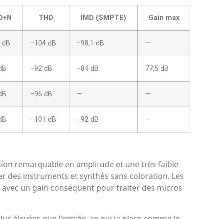
D+N
THD
IMD (SMPTE)
Gain max
 dB
−104 dB
−98,1 dB
—
dB
−92 dB
−84 dB
77,5 dB
dB
−96 dB
—
—
dB
−101 dB
−92 dB
—
sion remarquable en amplitude et une très faible
rer des instruments et synthés sans coloration. Les
 avec un gain conséquent pour traiter des micros
us élevées que l’entrée, ce qui la place comme le