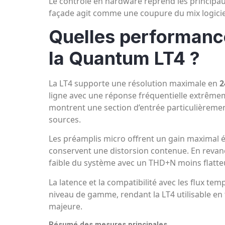
Le contrôle en hardware reprend les principaux 
façade agit comme une coupure du mix logiciel 
Quelles performance
la Quantum LT4 ?
La LT4 supporte une résolution maximale en
2
ligne avec une réponse fréquentielle extrêmem
montrent une section d’entrée particulièrement
sources.
Les préamplis micro offrent un gain maximal é
conservent une distorsion contenue. En revanch
faible du système avec un THD+N moins flatteu
La latence et la compatibilité avec les flux te
niveau de gamme, rendant la LT4 utilisable en 
majeure.
Résumé des mesures principales