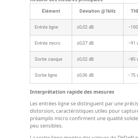
Élément
Déviation @1kHz
TH
Entrée ligne
±0,02 dB
−100
Entrée micro
±0,07 dB
−91 
Sortie casque
±0,02 dB
−85 
Sortie ligne
±0,06 dB
−75 
Interprétation rapide des mesures
Les entrées ligne se distinguent par une préci
distorsion, caractéristiques utiles pour captu
préamplis micro confirment une qualité solide
peu sensibles.
La sortie ligne montre des valeurs de THD+N pl