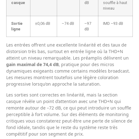
casque
dB
souffle à haut
niveau
Sortie
±0,06 dB
–74 dB
–97
IMD –93 dB
ligne
dB
Les entrées offrent une excellente linéarité et des taux de
distorsion très bas, surtout en entrée ligne où la THD+N
atteint un niveau remarquable. Les préamplis délivrent un
gain maximal de 74,4 dB
, pratique pour des micros
dynamiques exigeants comme certains modèles broadcast.
Les mesures montrent toutefois une légère coloration
progressive lorsqu’on approche la saturation.
Les sorties sont correctes en linéarité, mais la section
casque révèle un point d’attention avec une THD+N qui
remonte autour de –72 dB, ce qui peut introduire un souffle
perceptible à fort volume. Sur des éléments de monitoring
critiques vous constaterez peut-être une perte de silence de
fond idéale, tandis que le reste du système reste très
compétitif pour son segment de prix.