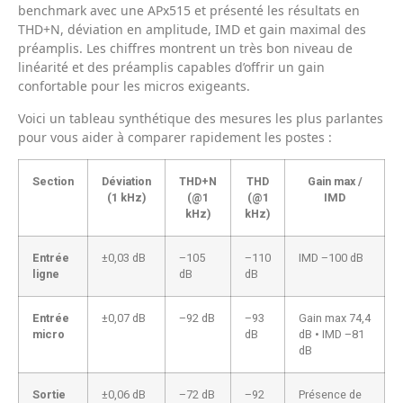
benchmark avec une APx515 et présenté les résultats en
THD+N, déviation en amplitude, IMD et gain maximal des
préamplis. Les chiffres montrent un très bon niveau de
linéarité et des préamplis capables d’offrir un gain
confortable pour les micros exigeants.
Voici un tableau synthétique des mesures les plus parlantes
pour vous aider à comparer rapidement les postes :
Section
Déviation
THD+N
THD
Gain max /
(1 kHz)
(@1
(@1
IMD
kHz)
kHz)
Entrée
±0,03 dB
–105
–110
IMD –100 dB
ligne
dB
dB
Entrée
±0,07 dB
–92 dB
–93
Gain max 74,4
micro
dB
dB • IMD –81
dB
Sortie
±0,06 dB
–72 dB
–92
Présence de