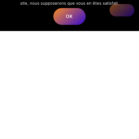
site, nous supposerons que vous en êtes satisfait.
OK
Nous répondons à toutes vos préoccupations sur la
musique.
📍
Adresse
:
68 Rue du Bergeron, 40350 Mimbaste, France
📞
Téléphone
:
+33 5 58 98 05 86
✉️
E-mail
:
contact@lesmusicalesfrancorusses.fr
|
webmaster@lesmusicalesfrancorusses.fr
🕒
Horaires d’ouverture
:
Lundi au Vendredi :
9h00 – 19h30
Menu