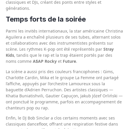
classiques et DJs, créant des ponts entre styles et
générations.
Temps forts de la soirée
Parmi les invités internationaux, la star américaine Christina
Aguilera a enchaîné plusieurs de ses tubes, alternant solos
et collaborations avec des instrumentistes présents sur
scène. Les rythmes K-pop ont été représentés par
Stray
Kids
, tandis que le rap et la trap étaient portés par des
noms comme
A$AP Rocky
et
Future
.
La scène a aussi pris des couleurs francophones : Gims,
Charlotte Cardin, Mika et le groupe La Femme ont partagé
l’affiche, appuyés par l’orchestre Lamoureux sous la
baguette d’Adrien Perruchon. Des artistes classiques —
Khatia Buniatishvili, Gautier Capuçon, Jakub Józef Orliński —
ont ponctué le programme, parfois en accompagnement de
chanteurs pop ou rap.
Enfin, le DJ Bob Sinclar a clos certains moments avec ses
classiques dancefloor, offrant une respiration festive dans