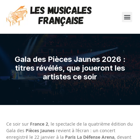
Gala des Pièces Jaunes 2026 :
titres révélés, que joueront les
artistes ce soir
Ce soir sur
France 2
, le spectacle de la quatrième édition du
Gala des
Pièces Jaunes
revient à l’écran : un concert
enregistré le 22 janvier à la
Paris La Défense Arena
, devant