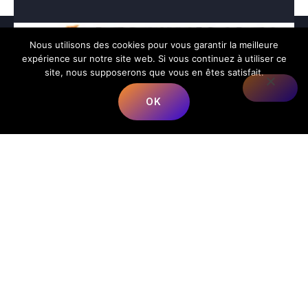
Nous utilisons des cookies pour vous garantir la meilleure
expérience sur notre site web. Si vous continuez à utiliser ce
site, nous supposerons que vous en êtes satisfait.
OK
Nous répondons à toutes vos préoccupations sur la
musique.
📍
Adresse
:
68 Rue du Bergeron, 40350 Mimbaste, France
📞
Téléphone
:
+33 5 58 98 05 86
✉️
E-mail
:
contact@lesmusicalesfrancorusses.fr
|
webmaster@lesmusicalesfrancorusses.fr
🕒
Horaires d’ouverture
:
Lundi au Vendredi :
9h00 – 19h30