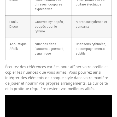
phrases, coupures
guitare électrique
expressives
Funk /
Grooves syncopés,
Morceaux rythmés et
Disco
coupés pour le
dansants
rythme
Acoustique
Nuances dans
Chansons rythmées,
/ Folk
l’accompagnement,
accompagnements
dynamique
subtils
Écoutez des références variées pour affiner votre oreille et
copier les nuances que vous aimez. Vous pourrez ainsi
intégrer des éléments de chaque style dans votre manière
de jouer et nourrir vos propres arrangements. La curiosité
et la pratique régulière restent vos meilleurs alliés.