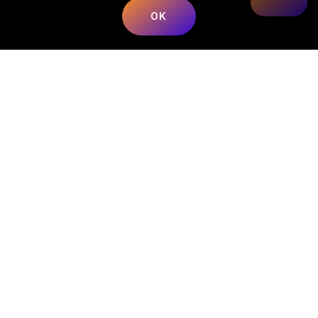
OK
Nous répondons à toutes vos préoccupations sur la
musique.
📍
Adresse
:
68 Rue du Bergeron, 40350 Mimbaste, France
📞
Téléphone
:
+33 5 58 98 05 86
✉️
E-mail
:
contact@lesmusicalesfrancorusses.fr
|
webmaster@lesmusicalesfrancorusses.fr
🕒
Horaires d’ouverture
:
Lundi au Vendredi :
9h00 – 19h30
Menu
Catégories