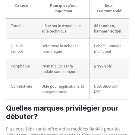
Critère
Pourquoi c’est
Seuil
important
recommandé
Toucher
Influe sur la dynamique
88 touches,
et la technique
hammer action
Qualité
Détermine la richesse
Échantillonnage
sonore
harmonique
multipoint
Polyphonie
Permet d’utiliser la
≥ 128 voix
pédale sans coupure
Connectivité
Utile pour applications et
USB, Bluetooth
enregistrement
MIDI
Quelles marques privilégier pour
débuter?
Plusieurs fabricants offrent des modèles fiables pour les