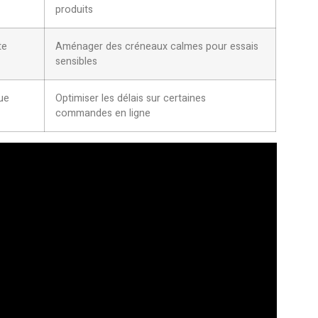
produits
te
Aménager des créneaux calmes pour essais
sensibles
que
Optimiser les délais sur certaines
commandes en ligne