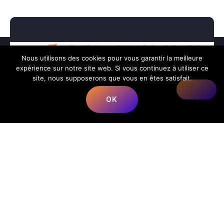
Nous utilisons des cookies pour vous garantir la meilleure
expérience sur notre site web. Si vous continuez à utiliser ce
site, nous supposerons que vous en êtes satisfait.
OK
Nous répondons à toutes vos préoccupations sur la
musique.
📍
Adresse
:
68 Rue du Bergeron, 40350 Mimbaste, France
📞
Téléphone
:
+33 5 58 98 05 86
✉️
E-mail
:
contact@lesmusicalesfrancorusses.fr
|
webmaster@lesmusicalesfrancorusses.fr
🕒
Horaires d’ouverture
:
Lundi au Vendredi :
9h00 – 19h30