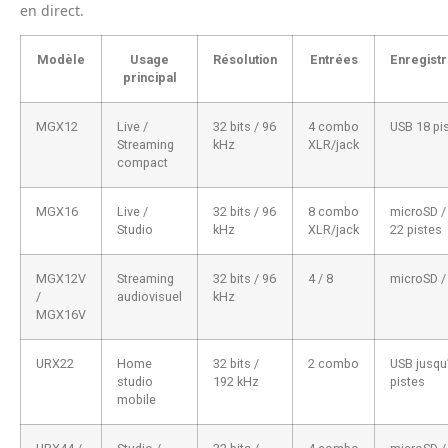
en direct.
Modèle
Usage
Résolution
Entrées
Enregist
principal
MGX12
Live /
32 bits / 96
4 combo
USB 18 pi
Streaming
kHz
XLR/jack
compact
MGX16
Live /
32 bits / 96
8 combo
microSD /
Studio
kHz
XLR/jack
22 pistes
MGX12V
Streaming
32 bits / 96
4 / 8
microSD /
/
audiovisuel
kHz
MGX16V
URX22
Home
32 bits /
2 combo
USB jusqu
studio
192 kHz
pistes
mobile