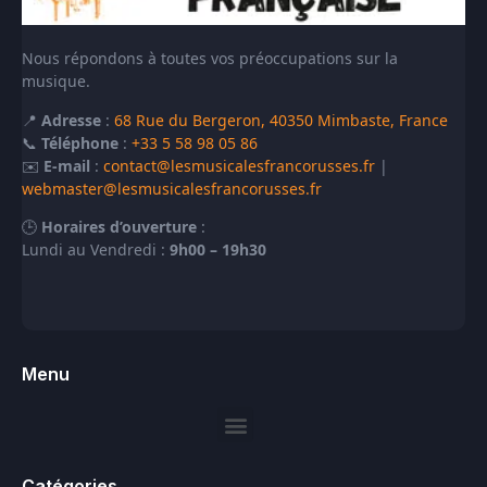
Nous répondons à toutes vos préoccupations sur la
musique.
📍
Adresse
:
68 Rue du Bergeron, 40350 Mimbaste, France
📞
Téléphone
:
+33 5 58 98 05 86
✉️
E-mail
:
contact@lesmusicalesfrancorusses.fr
|
webmaster@lesmusicalesfrancorusses.fr
🕒
Horaires d’ouverture
:
Lundi au Vendredi :
9h00 – 19h30
Menu
Catégories