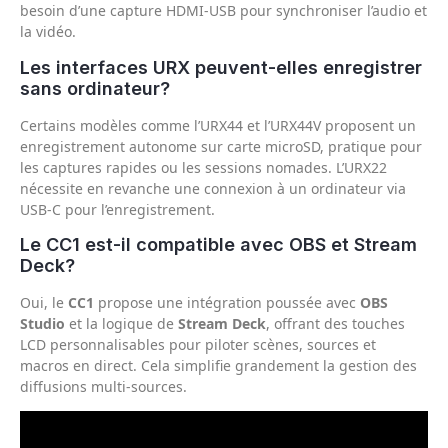
besoin d’une capture HDMI-USB pour synchroniser l’audio et
la vidéo.
Les interfaces URX peuvent-elles enregistrer
sans ordinateur?
Certains modèles comme l’URX44 et l’URX44V proposent un
enregistrement autonome sur carte microSD, pratique pour
les captures rapides ou les sessions nomades. L’URX22
nécessite en revanche une connexion à un ordinateur via
USB-C pour l’enregistrement.
Le CC1 est-il compatible avec OBS et Stream
Deck?
Oui, le
CC1
propose une intégration poussée avec
OBS
Studio
et la logique de
Stream Deck
, offrant des touches
LCD personnalisables pour piloter scènes, sources et
macros en direct. Cela simplifie grandement la gestion des
diffusions multi-sources.