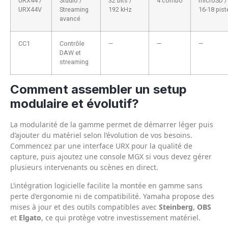
URX44 /
Studio /
32 bits /
4 combo
microSD /
URX44V
Streaming
192 kHz
16-18 pist
avancé
CC1
Contrôle
—
—
—
DAW et
streaming
Comment assembler un setup
modulaire et évolutif?
La modularité de la gamme permet de démarrer léger puis
d’ajouter du matériel selon l’évolution de vos besoins.
Commencez par une interface URX pour la qualité de
capture, puis ajoutez une console MGX si vous devez gérer
plusieurs intervenants ou scènes en direct.
L’intégration logicielle facilite la montée en gamme sans
perte d’ergonomie ni de compatibilité. Yamaha propose des
mises à jour et des outils compatibles avec
Steinberg
,
OBS
et
Elgato
, ce qui protège votre investissement matériel.