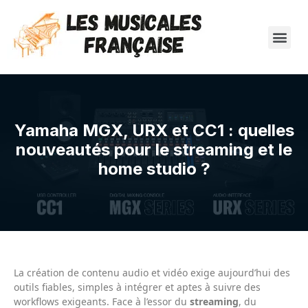
Yamaha MGX, URX et CC1 : quelles
nouveautés pour le streaming et le
home studio ?
La création de contenu audio et vidéo exige aujourd’hui des
outils fiables, simples à intégrer et aptes à suivre des
workflows exigeants. Face à l’essor du
streaming
, du