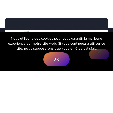
Nous utilisons des cookies pour vous garantir la meilleure
expérience sur notre site web. Si vous continuez à utiliser ce
site, nous supposerons que vous en êtes satisfait.
OK
Nous répondons à toutes vos préoccupations sur la
musique.
📍
Adresse
:
68 Rue du Bergeron, 40350 Mimbaste, France
📞
Téléphone
:
+33 5 58 98 05 86
✉️
E-mail
:
contact@lesmusicalesfrancorusses.fr
|
webmaster@lesmusicalesfrancorusses.fr
🕒
Horaires d’ouverture
:
Lundi au Vendredi :
9h00 – 19h30