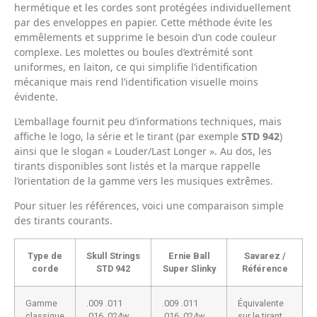
hermétique et les cordes sont protégées individuellement
par des enveloppes en papier. Cette méthode évite les
emmêlements et supprime le besoin d’un code couleur
complexe. Les molettes ou boules d’extrémité sont
uniformes, en laiton, ce qui simplifie l’identification
mécanique mais rend l’identification visuelle moins
évidente.
L’emballage fournit peu d’informations techniques, mais
affiche le logo, la série et le tirant (par exemple
STD 942
)
ainsi que le slogan « Louder/Last Longer ». Au dos, les
tirants disponibles sont listés et la marque rappelle
l’orientation de la gamme vers les musiques extrêmes.
Pour situer les références, voici une comparaison simple
des tirants courants.
Type de
Skull Strings
Ernie Ball
Savarez /
corde
STD 942
Super Slinky
Référence
Gamme
.009 .011
.009 .011
Équivalente
classique
.016 .024w
.016 .024w
sur le tirant