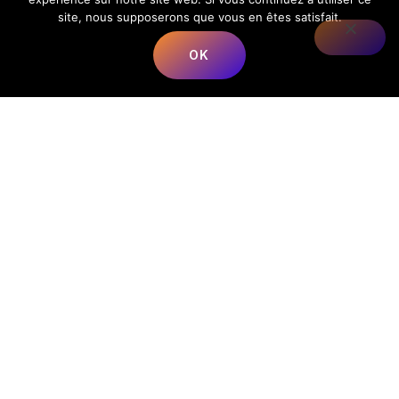
site, nous supposerons que vous en êtes satisfait.
OK
Nous répondons à toutes vos préoccupations sur la
musique.
📍
Adresse
:
68 Rue du Bergeron, 40350 Mimbaste, France
📞
Téléphone
:
+33 5 58 98 05 86
✉️
E-mail
:
contact@lesmusicalesfrancorusses.fr
|
webmaster@lesmusicalesfrancorusses.fr
🕒
Horaires d’ouverture
:
Lundi au Vendredi :
9h00 – 19h30
Menu