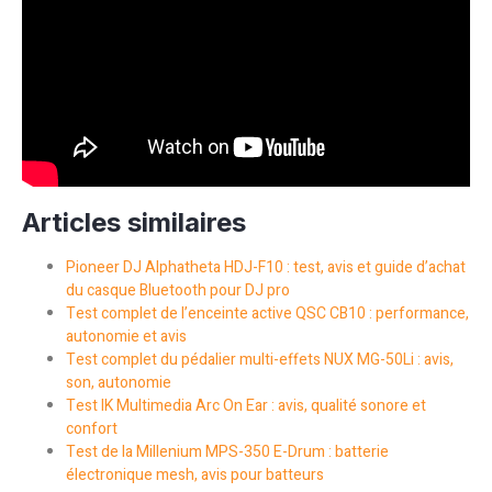
Articles similaires
Pioneer DJ Alphatheta HDJ-F10 : test, avis et guide d’achat
du casque Bluetooth pour DJ pro
Test complet de l’enceinte active QSC CB10 : performance,
autonomie et avis
Test complet du pédalier multi-effets NUX MG-50Li : avis,
son, autonomie
Test IK Multimedia Arc On Ear : avis, qualité sonore et
confort
Test de la Millenium MPS-350 E-Drum : batterie
électronique mesh, avis pour batteurs