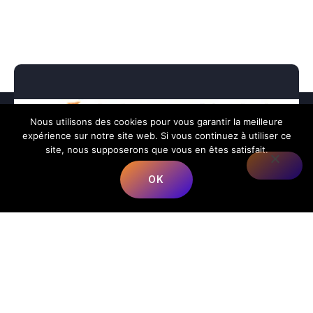
Nous utilisons des cookies pour vous garantir la meilleure
expérience sur notre site web. Si vous continuez à utiliser ce
site, nous supposerons que vous en êtes satisfait.
OK
Nous répondons à toutes vos préoccupations sur la
musique.
📍
Adresse
:
68 Rue du Bergeron, 40350 Mimbaste, France
📞
Téléphone
:
+33 5 58 98 05 86
✉️
E-mail
:
contact@lesmusicalesfrancorusses.fr
|
webmaster@lesmusicalesfrancorusses.fr
🕒
Horaires d’ouverture
:
Lundi au Vendredi :
9h00 – 19h30