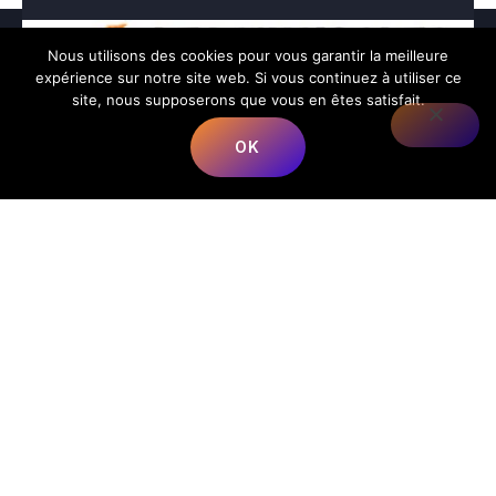
Nous utilisons des cookies pour vous garantir la meilleure
expérience sur notre site web. Si vous continuez à utiliser ce
site, nous supposerons que vous en êtes satisfait.
OK
Nous répondons à toutes vos préoccupations sur la
musique.
📍
Adresse
:
68 Rue du Bergeron, 40350 Mimbaste, France
📞
Téléphone
:
+33 5 58 98 05 86
✉️
E-mail
:
contact@lesmusicalesfrancorusses.fr
|
webmaster@lesmusicalesfrancorusses.fr
🕒
Horaires d’ouverture
:
Lundi au Vendredi :
9h00 – 19h30
Menu