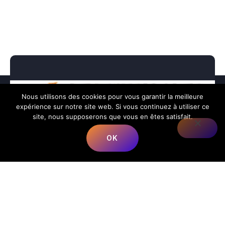
Nous utilisons des cookies pour vous garantir la meilleure
expérience sur notre site web. Si vous continuez à utiliser ce
site, nous supposerons que vous en êtes satisfait.
OK
Nous répondons à toutes vos préoccupations sur la
musique.
📍
Adresse
:
68 Rue du Bergeron, 40350 Mimbaste, France
📞
Téléphone
:
+33 5 58 98 05 86
✉️
E-mail
:
contact@lesmusicalesfrancorusses.fr
|
webmaster@lesmusicalesfrancorusses.fr
🕒
Horaires d’ouverture
: