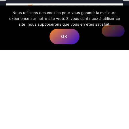
Nous utilisons des cookies pour vous garantir la meilleure
expérience sur notre site web. Si vous continuez à utiliser ce
site, nous supposerons que vous en êtes satisfait.
OK
Nous répondons à toutes vos préoccupations sur la
musique.
📍
Adresse
:
68 Rue du Bergeron, 40350 Mimbaste, France
📞
Téléphone
:
+33 5 58 98 05 86
✉️
E-mail
:
contact@lesmusicalesfrancorusses.fr
|
webmaster@lesmusicalesfrancorusses.fr
🕒
Horaires d’ouverture
:
Lundi au Vendredi :
9h00 – 19h30
Menu