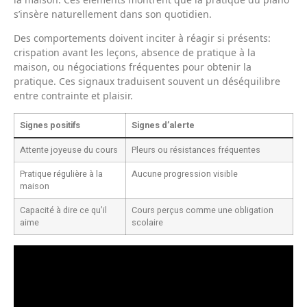
s’insère naturellement dans son quotidien.
Des comportements doivent inciter à réagir si présents:
crispation avant les leçons, absence de pratique à la
maison, ou négociations fréquentes pour obtenir la
pratique. Ces signaux traduisent souvent un déséquilibre
entre contrainte et plaisir.
Signes positifs
Signes d’alerte
Attente joyeuse du cours
Pleurs ou résistances fréquentes
Pratique régulière à la
Aucune progression visible
maison
Capacité à dire ce qu’il
Cours perçus comme une obligation
aime
scolaire