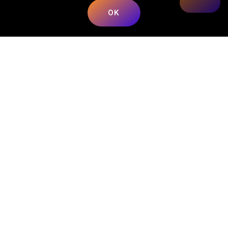
OK
Nous répondons à toutes vos préoccupations sur la
musique.
📍
Adresse
:
68 Rue du Bergeron, 40350 Mimbaste, France
📞
Téléphone
:
+33 5 58 98 05 86
✉️
E-mail
:
contact@lesmusicalesfrancorusses.fr
|
webmaster@lesmusicalesfrancorusses.fr
🕒
Horaires d’ouverture
:
Lundi au Vendredi :
9h00 – 19h30
Menu
Catégories