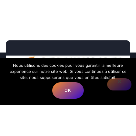
Nous utilisons des cookies pour vous garantir la meilleure
expérience sur notre site web. Si vous continuez à utiliser ce
site, nous supposerons que vous en êtes satisfait.
OK
Nous répondons à toutes vos préoccupations sur la
musique.
📍
Adresse
:
68 Rue du Bergeron, 40350 Mimbaste, France
📞
Téléphone
:
+33 5 58 98 05 86
✉️
E-mail
:
contact@lesmusicalesfrancorusses.fr
|
webmaster@lesmusicalesfrancorusses.fr