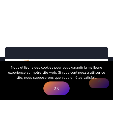
Nous utilisons des cookies pour vous garantir la meilleure
expérience sur notre site web. Si vous continuez à utiliser ce
site, nous supposerons que vous en êtes satisfait.
OK
Nous répondons à toutes vos préoccupations sur la
musique.
📍
Adresse
:
68 Rue du Bergeron, 40350 Mimbaste, France
📞
Téléphone
:
+33 5 58 98 05 86