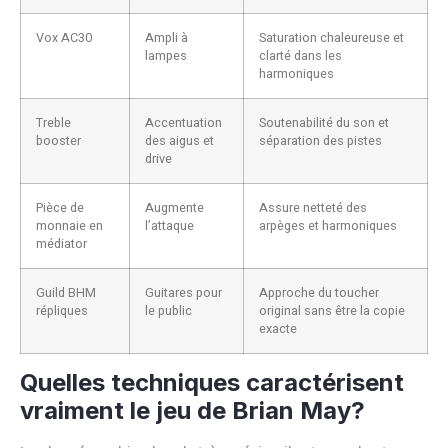
Vox AC30
Ampli à
Saturation chaleureuse et
lampes
clarté dans les
harmoniques
Treble
Accentuation
Soutenabilité du son et
booster
des aigus et
séparation des pistes
drive
Pièce de
Augmente
Assure netteté des
monnaie en
l’attaque
arpèges et harmoniques
médiator
Guild BHM
Guitares pour
Approche du toucher
répliques
le public
original sans être la copie
exacte
Quelles techniques caractérisent
vraiment le jeu de Brian May?