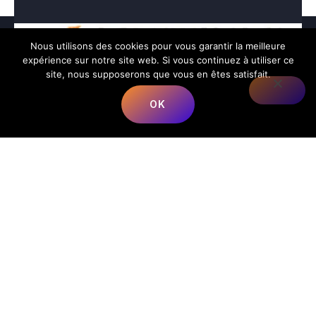
Nous utilisons des cookies pour vous garantir la meilleure
expérience sur notre site web. Si vous continuez à utiliser ce
site, nous supposerons que vous en êtes satisfait.
OK
Nous répondons à toutes vos préoccupations sur la
musique.
📍
Adresse
:
68 Rue du Bergeron, 40350 Mimbaste, France
📞
Téléphone
:
+33 5 58 98 05 86
✉️
E-mail
:
contact@lesmusicalesfrancorusses.fr
|
webmaster@lesmusicalesfrancorusses.fr
🕒
Horaires d’ouverture
:
Lundi au Vendredi :
9h00 – 19h30