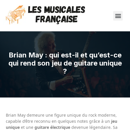
Brian May : qui est-il et qu’est-ce
qui rend son jeu de guitare unique
?
Brian May demeure une figure unique du rock moderne,
capable d’être reconnu en quelques notes grâce à un
jeu
unique
et une
guitare électrique
devenue légendaire. Sa